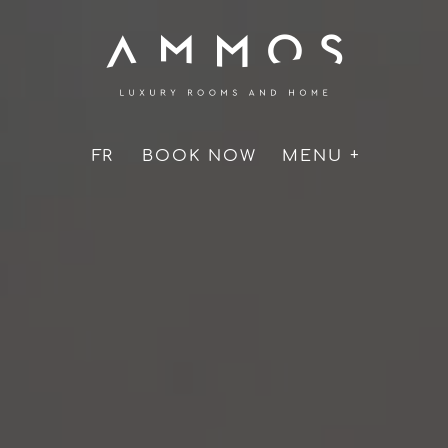
Fil
Aller
D'accueil
au
d'Ariane
contenu
principal
FR
BOOK NOW
MENU +