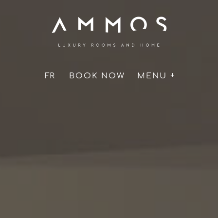
Fil
Aller
D'accueil
au
d'Ariane
contenu
principal
FR
BOOK NOW
MENU +